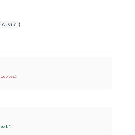
ls.vue
)
/
footer
>
next
"
>