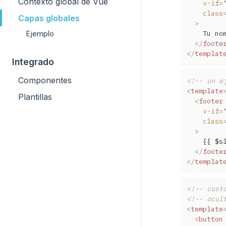
Contexto global de Vue
v-if
=
class
Capas globales
>
    Tu nom
Ejemplo
</
foote
</
templat
Integrado
Componentes
<!-- un e
<
template
Plantillas
<
footer
v-if
=
class
>
    {{ $s
</
foote
</
templat
<!-- cust
<!-- ocul
<
template
<
button