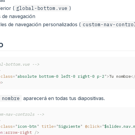
erior (
global-bottom.vue
)
s de navegación
les de navegación personalizados (
custom-nav-contro
o
al-bottom.vue -->
>
class
=
"
absolute bottom-0 left-0 right-0 p-2
"
>
Tu nombre
<
e
>
 nombre
aparecerá en todas tus diapositivas.
om-nav-controls -->
>
class
=
"
icon-btn
"
title
=
"
Siguiente
"
@click
=
"
$slidev.nav.
on:
arrow-right
/>