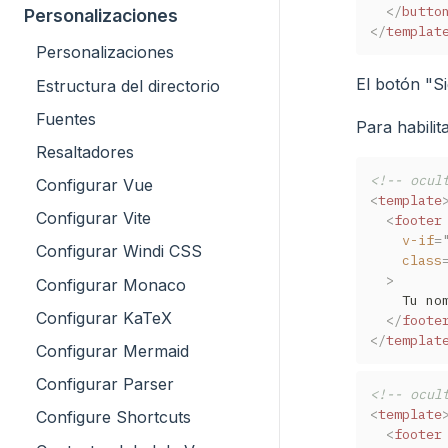
</
butto
Personalizaciones
</
templat
Personalizaciones
El botón "S
Estructura del directorio
Fuentes
Para habili
Resaltadores
<!-- ocul
Configurar Vue
<
template
Configurar Vite
<
footer
v-if
=
Configurar Windi CSS
class
>
Configurar Monaco
    Tu nom
Configurar KaTeX
</
foote
</
templat
Configurar Mermaid
Configurar Parser
<!-- ocul
<
template
Configure Shortcuts
<
footer