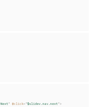
"
Next
"
@click
=
"
$slidev.nav.next
"
>