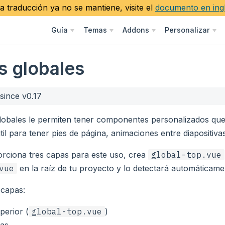
a traducción ya no se mantiene, visite el
documento en ing
Guía
Temas
Addons
Personalizar
s globales
 since v0.17
lobales le permiten tener componentes personalizados qu
til para tener pies de página, animaciones entre diapositivas
orciona tres capas para este uso, crea
global-top.vue
vue
en la raíz de tu proyecto y lo detectará automáticame
 capas:
perior (
global-top.vue
)
vas