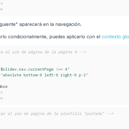
n
>
e
>
iguiente" aparecerá en la navegación.
tarlo condicionalmente, puedes aplicarlo con el
contexto gl
ta el pie de página de la página 4 -->
>
"
$slidev.nav.currentPage !== 4
"
=
"
absolute bottom-0 left-0 right-0 p-2
"
bre

r
>
e
>
tar el pie de página de la plantilla "portada" -->
>