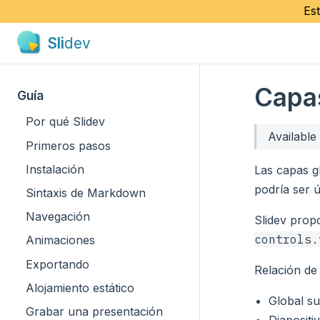
Est
Sli
dev
Capa
Guía
Por qué Slidev
Available
Primeros pasos
Instalación
Las capas g
podría ser ú
Sintaxis de Markdown
Navegación
Slidev prop
controls.
Animaciones
Exportando
Relación de
Alojamiento estático
Global su
Grabar una presentación
Diapositi