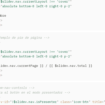
"
$slidev.nav.currentLayout !== 'cover'
"
=
"
absolute bottom-0 left-0 right-0 p-2
"
bre

r
>
e
>
jemplo de pie de página -->
>
"
$slidev.nav.currentLayout !== 'cover'
"
=
"
absolute bottom-0 left-0 right-0 p-2
"
lidev.nav.currentPage }} / {{ $slidev.nav.total }}

r
>
e
>
om-nav-controls -->
ta el botón en el modo presentador -->
>
v-if
=
"
!$slidev.nav.isPresenter
"
class
=
"
icon-btn
"
title
=