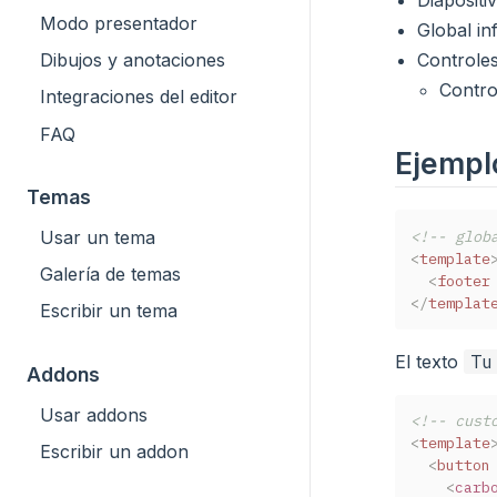
Modo presentador
Global inf
Controle
Dibujos y anotaciones
Contro
Integraciones del editor
FAQ
Ejempl
Temas
<!-- glob
Usar un tema
<
template
Galería de temas
<
footer
</
templat
Escribir un tema
El texto
Tu
Addons
Usar addons
<!-- cust
<
template
Escribir un addon
<
button
<
carb